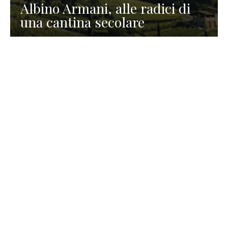
Albino Armani, alle radici di
una cantina secolare
GASTRONOMIA
La redazione
23 Luglio 2026
I prodotti di Formaggi Picciau,
caseificio nei dintorni di
Cagliari in Sardegna