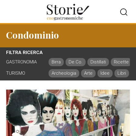
Condominio
FILTRA RICERCA
GASTRONOMIA
Birra
De.Co.
Distillati
Ricette
TURISMO
Archeologia
Arte
Idee
Libri