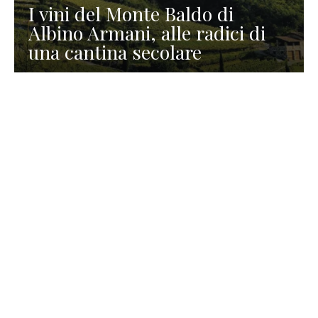
I vini del Monte Baldo di
Albino Armani, alle radici di
una cantina secolare
GASTRONOMIA
La redazione
23 Luglio 2026
I prodotti di Formaggi Picciau,
caseificio nei dintorni di
Cagliari in Sardegna