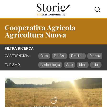
Cooperativa Agricola
Agricoltura Nuova
FILTRA RICERCA
GASTRONOMIA
Birra
De.Co.
Distillati
Ricette
TURISMO
Archeologia
Arte
Idee
Libri