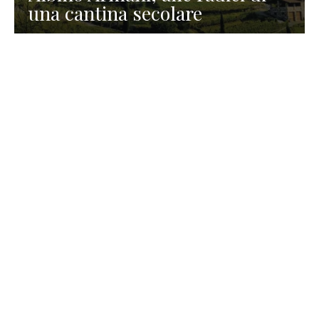
una cantina secolare
GASTRONOMIA
La redazione
23 Luglio 2026
I prodotti di Formaggi Picciau,
caseificio nei dintorni di
Cagliari in Sardegna