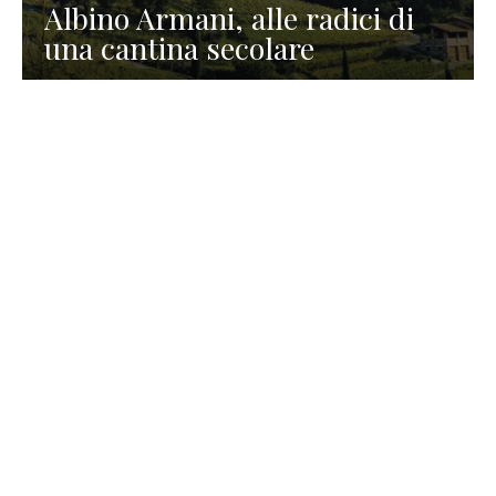
Albino Armani, alle radici di
una cantina secolare
GASTRONOMIA
La redazione
23 Luglio 2026
I prodotti di Formaggi Picciau,
caseificio nei dintorni di
Cagliari in Sardegna