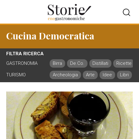
Cucina Democratica
FILTRA RICERCA
GASTRONOMIA
Birra
De.Co.
Distillati
Ricette
TURISMO
Archeologia
Arte
Idee
Libri