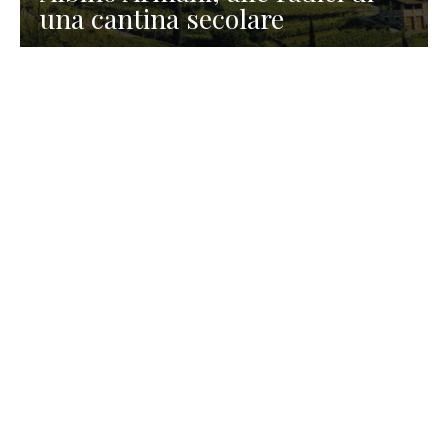
una cantina secolare
GASTRONOMIA
La redazione
23 Luglio 2026
I prodotti di Formaggi Picciau,
caseificio nei dintorni di
Cagliari in Sardegna