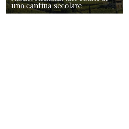
una cantina secolare
GASTRONOMIA
La redazione
23 Luglio 2026
I prodotti di Formaggi Picciau,
caseificio nei dintorni di
Cagliari in Sardegna