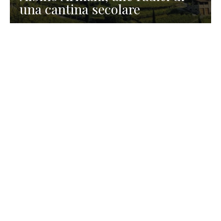
una cantina secolare
GASTRONOMIA
La redazione
23 Luglio 2026
I prodotti di Formaggi Picciau,
caseificio nei dintorni di
Cagliari in Sardegna