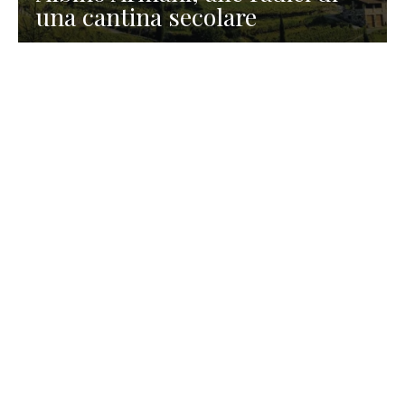
una cantina secolare
GASTRONOMIA
La redazione
23 Luglio 2026
I prodotti di Formaggi Picciau,
caseificio nei dintorni di
Cagliari in Sardegna