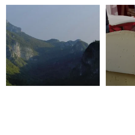
VINO
GASTRO
Domenico Liggeri
24 Luglio
2026
La redaz
I vini del Monte
I prod