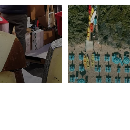
TURISMO
Domenico Liggeri
20 
2026
NOMIA
La spiaggia d
ione
23 Luglio 2026
otti di
Garden Tosca