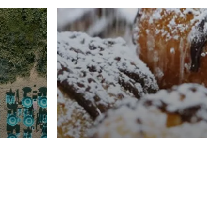
RISTORAZIONE
Luglio
Domenico Liggeri
21 Luglio
2026
el
Pasticceria La
na
Fenice a Porto San