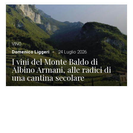
VINO
Domenico Liggeri
24 Luglio 2026
I vini del Monte Baldo di
Albino Armani, alle radici di
una cantina secolare