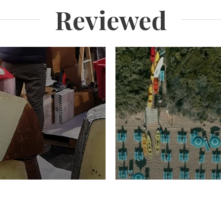
Reviewed
TURISMO
Domenico Liggeri
20 