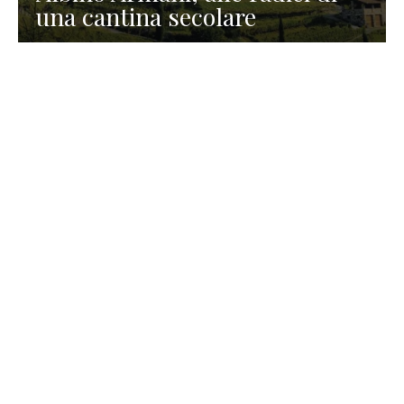
una cantina secolare
GASTRONOMIA
La redazione
23 Luglio 2026
I prodotti di Formaggi Picciau,
caseificio nei dintorni di
Cagliari in Sardegna