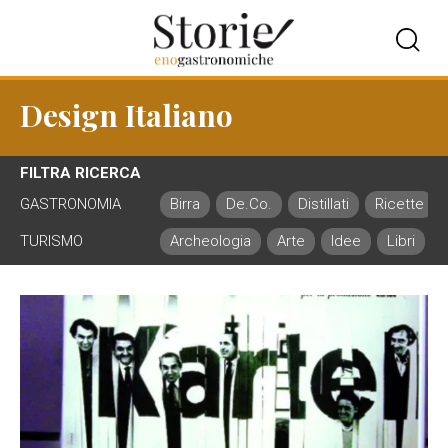
Design Italiano
FILTRA RICERCA
GASTRONOMIA
Birra
De.Co.
Distillati
Ricette
TURISMO
Archeologia
Arte
Idee
Libri