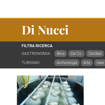
Di Nucci
FILTRA RICERCA
GASTRONOMIA
Birra
De.Co.
Distillati
TURISMO
Archeologia
Arte
Idee