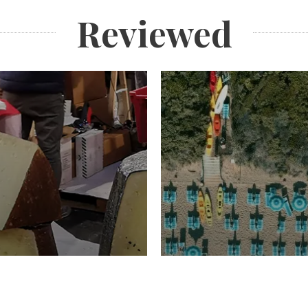
Reviewed
TURISMO
Domenico Liggeri
20 