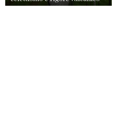
TURISMO
La redazione
30 Luglio 2026
La Spiaggetta di Scanno in
Abruzzo, immersa nella
natura di un lago meraviglioso