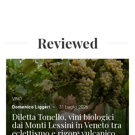
Reviewed
VINO
Domenico Liggeri
31 Luglio 2026
Diletta Tonello, vini biologici
dai Monti Lessini in Veneto tra
eclettismo e rigore vulcanico