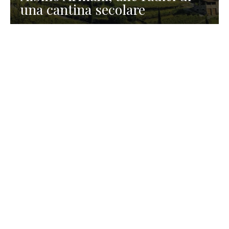
una cantina secolare
GASTRONOMIA
La redazione
23 Luglio 2026
I prodotti di Formaggi Picciau,
caseificio nei dintorni di
Cagliari in Sardegna