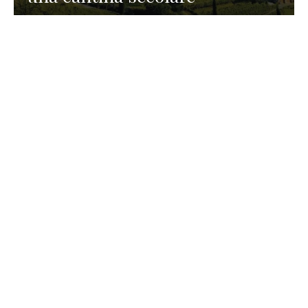
GASTRONOMIA
La redazione
23 Luglio 2026
I prodotti di Formaggi Picciau,
caseificio nei dintorni di
Cagliari in Sardegna