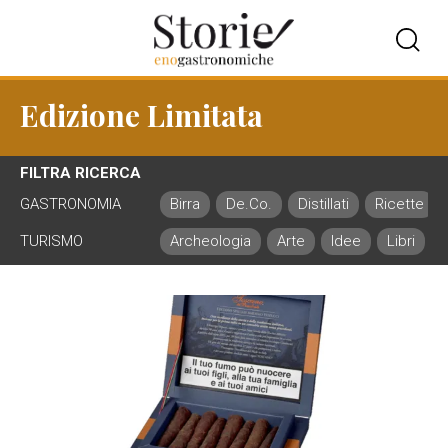
Edizione Limitata
FILTRA RICERCA
GASTRONOMIA
Birra
De.Co.
Distillati
Ricette
TURISMO
Archeologia
Arte
Idee
Libri