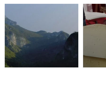
VINO
GASTRO
Domenico Liggeri
24 Luglio
2026
La redaz
I vini del Monte
I prod