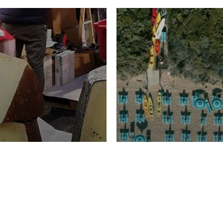
TURISMO
Domenico Liggeri
20 
2026
NOMIA
La spiaggia d
ione
23 Luglio 2026
otti di
Garden Tosca