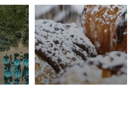
RISTORAZIONE
Luglio
Domenico Liggeri
21 Luglio
2026
el
Pasticceria La
na
Fenice a Porto San