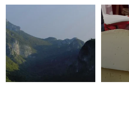
VINO
GASTRO
Domenico Liggeri
24 Luglio
2026
La redaz
I vini del Monte
I prod