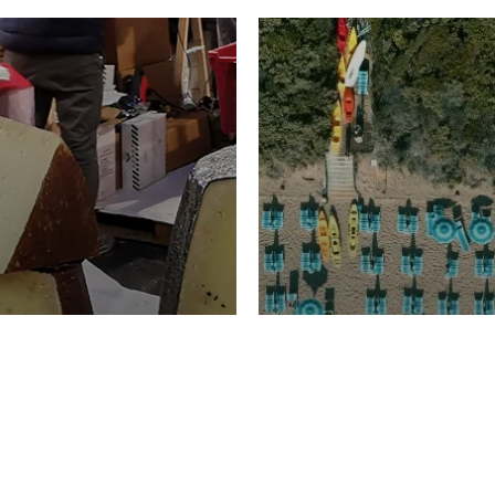
TURISMO
Domenico Liggeri
20 
2026
NOMIA
La spiaggia d
ione
23 Luglio 2026
otti di
Garden Tosca