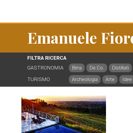
Emanuele Fiore
FILTRA RICERCA
GASTRONOMIA
Birra
De.Co.
Distillati
TURISMO
Archeologia
Arte
Idee