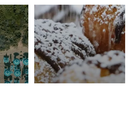
RISTORAZIONE
Luglio
Domenico Liggeri
21 Luglio
2026
el
Pasticceria La
na
Fenice a Porto San