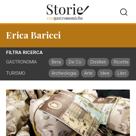
Erica Baricci
FILTRA RICERCA
GASTRONOMIA
Birra
De.Co.
Distillati
Ricette
TURISMO
Archeologia
Arte
Idee
Libri