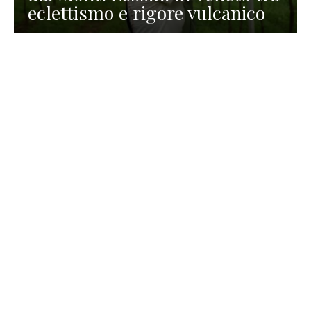
eclettismo e rigore vulcanico
TURISMO
La redazione
30 Luglio 2026
La Spiaggetta di Scanno in
Abruzzo, immersa nella
natura di un lago meraviglioso