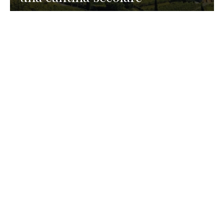
GASTRONOMIA
La redazione
23 Luglio 2026
I prodotti di Formaggi Picciau,
caseificio nei dintorni di
Cagliari in Sardegna