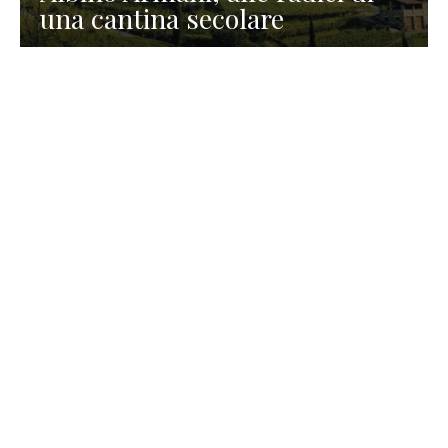
una cantina secolare
GASTRONOMIA
La redazione
23 Luglio 2026
I prodotti di Formaggi Picciau,
caseificio nei dintorni di
Cagliari in Sardegna