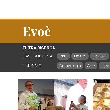
Evoè
FILTRA RICERCA
GASTRONOMIA
Birra
De.Co.
Distillati
TURISMO
Archeologia
Arte
Idee