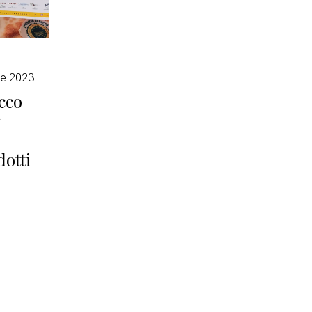
le 2023
cco
otti