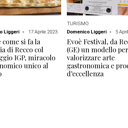
TURISMO
 Liggeri
17 Aprile 2023
Domenico Liggeri
5 Apri
 come si fa la
Evoè Festival, da Re
ia di Recco col
(GE) un modello per
gio IGP, miracolo
valorizzare arte
nomico unico al
gastronomica e prod
o
d’eccellenza