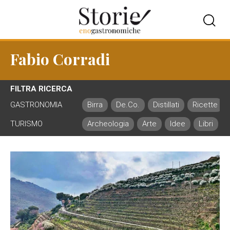
Fabio Corradi
FILTRA RICERCA
GASTRONOMIA
Birra
De.Co.
Distillati
Ricette
TURISMO
Archeologia
Arte
Idee
Libri