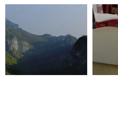
VINO
GASTRO
Domenico Liggeri
24 Luglio
2026
La redaz
I vini del Monte
I prod