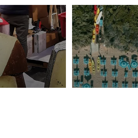
TURISMO
Domenico Liggeri
20 
2026
NOMIA
La spiaggia d
ione
23 Luglio 2026
otti di
Garden Tosca