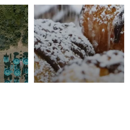
RISTORAZIONE
Luglio
Domenico Liggeri
21 Luglio
2026
el
Pasticceria La
na
Fenice a Porto San