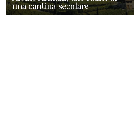
una cantina secolare
GASTRONOMIA
La redazione
23 Luglio 2026
I prodotti di Formaggi Picciau,
caseificio nei dintorni di
Cagliari in Sardegna