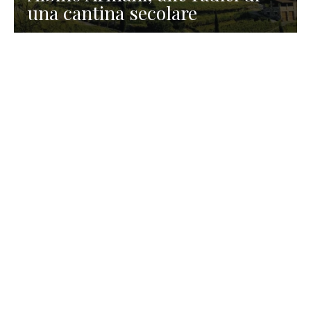
una cantina secolare
GASTRONOMIA
La redazione
23 Luglio 2026
I prodotti di Formaggi Picciau,
caseificio nei dintorni di
Cagliari in Sardegna