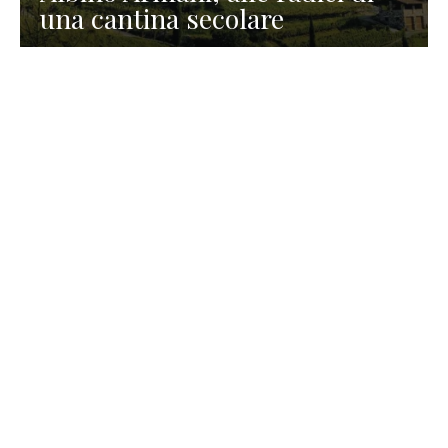
una cantina secolare
GASTRONOMIA
La redazione
23 Luglio 2026
I prodotti di Formaggi Picciau,
caseificio nei dintorni di
Cagliari in Sardegna