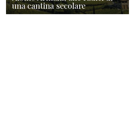
una cantina secolare
GASTRONOMIA
La redazione
23 Luglio 2026
I prodotti di Formaggi Picciau,
caseificio nei dintorni di
Cagliari in Sardegna