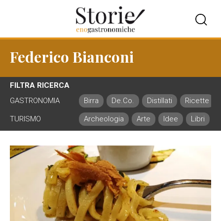
Federico Bianconi
FILTRA RICERCA
GASTRONOMIA
Birra
De.Co.
Distillati
Ricette
TURISMO
Archeologia
Arte
Idee
Libri