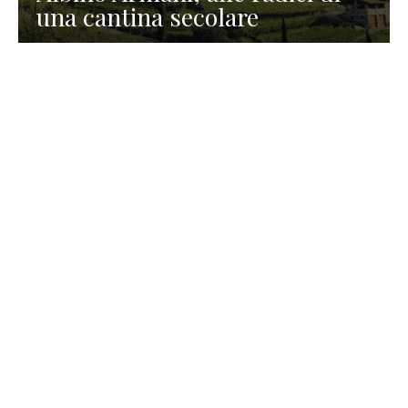
una cantina secolare
GASTRONOMIA
La redazione
23 Luglio 2026
I prodotti di Formaggi Picciau,
caseificio nei dintorni di
Cagliari in Sardegna