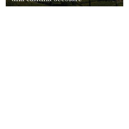
GASTRONOMIA
La redazione
23 Luglio 2026
I prodotti di Formaggi Picciau,
caseificio nei dintorni di
Cagliari in Sardegna