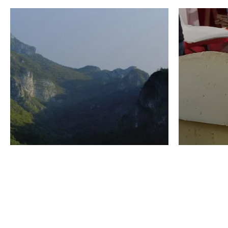
VINO
GASTRO
Domenico Liggeri
24 Luglio
2026
La redaz
I vini del Monte
I prod