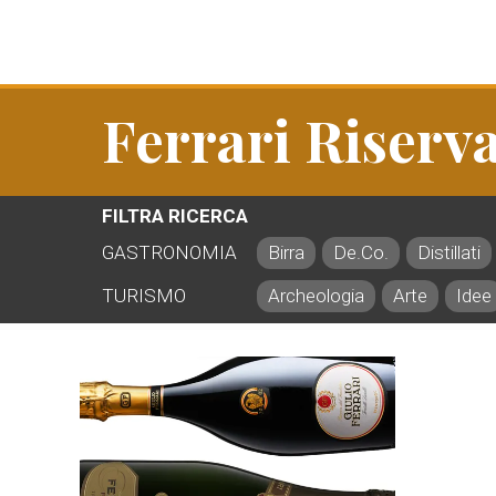
Ferrari Riserv
FILTRA RICERCA
GASTRONOMIA
Birra
De.Co.
Distillati
TURISMO
Archeologia
Arte
Idee