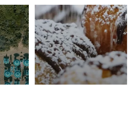
RISTORAZIONE
Luglio
Domenico Liggeri
21 Luglio
2026
el
Pasticceria La
na
Fenice a Porto San