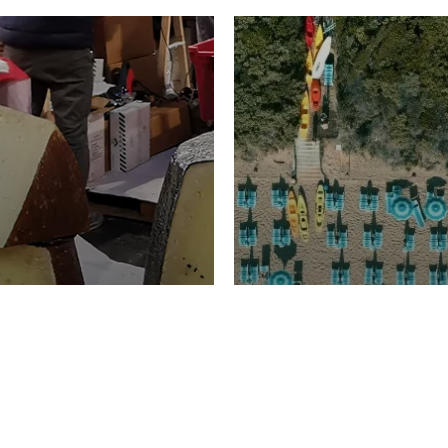
TURISMO
Domenico Liggeri
20 
2026
NOMIA
La spiaggia d
ione
23 Luglio 2026
otti di
Garden Tosca