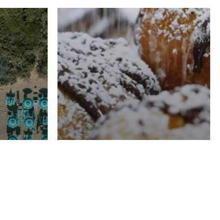
RISTORAZIONE
Luglio
Domenico Liggeri
21 Luglio
2026
el
Pasticceria La
na
Fenice a Porto San