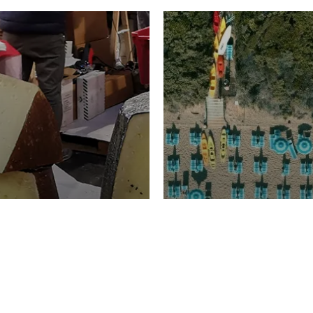
TURISMO
Domenico Liggeri
20 
2026
NOMIA
La spiaggia d
ione
23 Luglio 2026
otti di
Garden Tosca