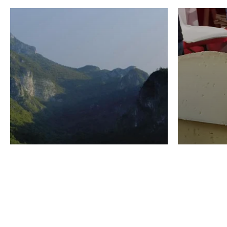
VINO
GASTRO
Domenico Liggeri
24 Luglio
2026
La redaz
I vini del Monte
I prod