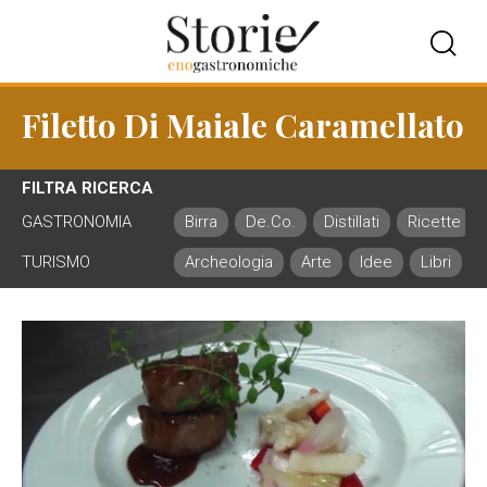
Filetto Di Maiale Caramellato
FILTRA RICERCA
GASTRONOMIA
Birra
De.Co.
Distillati
Ricette
TURISMO
Archeologia
Arte
Idee
Libri