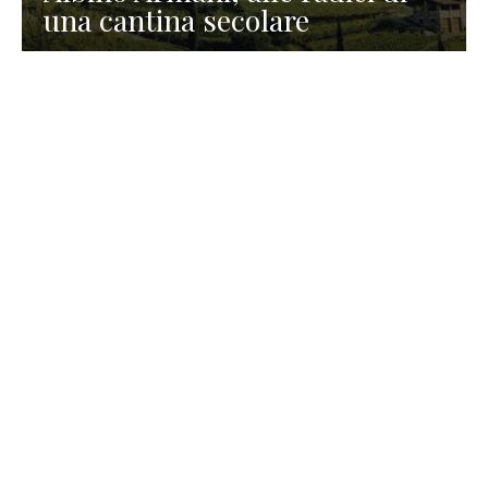
una cantina secolare
GASTRONOMIA
La redazione
23 Luglio 2026
I prodotti di Formaggi Picciau,
caseificio nei dintorni di
Cagliari in Sardegna