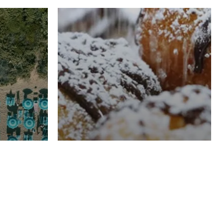
RISTORAZIONE
Luglio
Domenico Liggeri
21 Luglio
2026
el
Pasticceria La
na
Fenice a Porto San