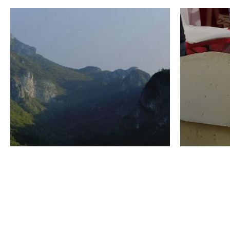
VINO
GASTRO
Domenico Liggeri
24 Luglio
2026
La redaz
I vini del Monte
I prod