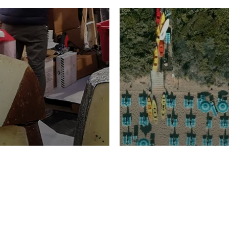
TURISMO
Domenico Liggeri
20 
2026
NOMIA
La spiaggia d
ione
23 Luglio 2026
otti di
Garden Tosca