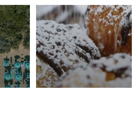
RISTORAZIONE
Luglio
Domenico Liggeri
21 Luglio
2026
el
Pasticceria La
na
Fenice a Porto San