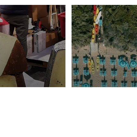
TURISMO
Domenico Liggeri
20 
2026
NOMIA
La spiaggia d
ione
23 Luglio 2026
otti di
Garden Tosca