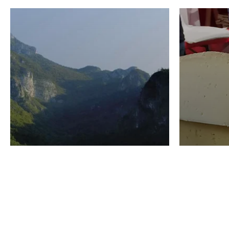
VINO
GASTRO
Domenico Liggeri
24 Luglio
2026
La redaz
I vini del Monte
I prod