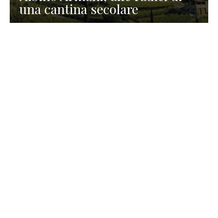
una cantina secolare
GASTRONOMIA
La redazione
23 Luglio 2026
I prodotti di Formaggi Picciau,
caseificio nei dintorni di
Cagliari in Sardegna