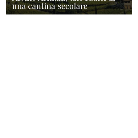
una cantina secolare
GASTRONOMIA
La redazione
23 Luglio 2026
I prodotti di Formaggi Picciau,
caseificio nei dintorni di
Cagliari in Sardegna