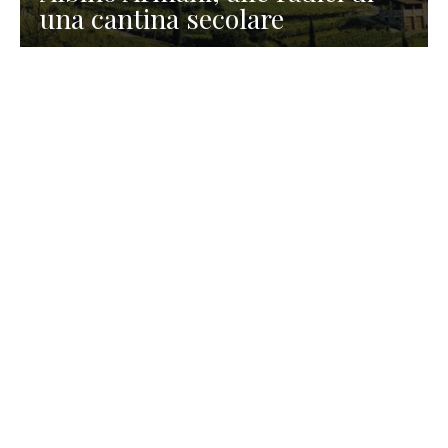
una cantina secolare
GASTRONOMIA
La redazione
23 Luglio 2026
I prodotti di Formaggi Picciau,
caseificio nei dintorni di
Cagliari in Sardegna