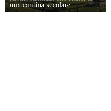
una cantina secolare
GASTRONOMIA
La redazione
23 Luglio 2026
I prodotti di Formaggi Picciau,
caseificio nei dintorni di
Cagliari in Sardegna