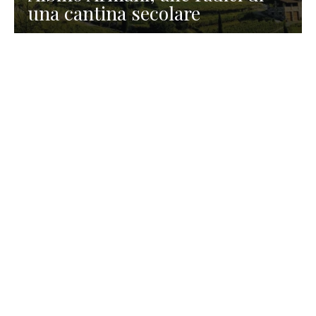
una cantina secolare
GASTRONOMIA
La redazione
23 Luglio 2026
I prodotti di Formaggi Picciau,
caseificio nei dintorni di
Cagliari in Sardegna