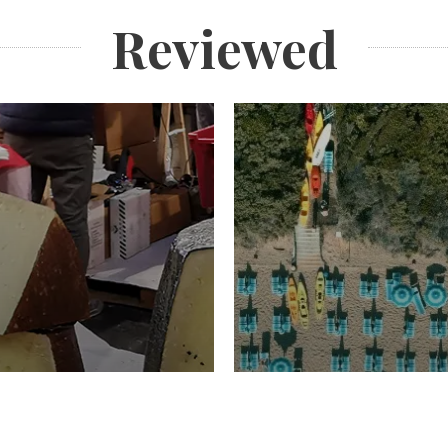
Reviewed
TURISMO
Domenico Liggeri
20 