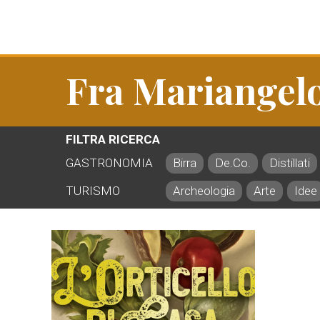
Fra Mariangel
FILTRA RICERCA
GASTRONOMIA
Birra
De.Co.
Distillati
TURISMO
Archeologia
Arte
Idee