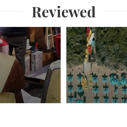
Reviewed
TURISMO
Domenico Liggeri
20 