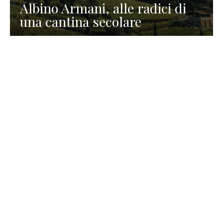
Albino Armani, alle radici di
una cantina secolare
GASTRONOMIA
La redazione
23 Luglio 2026
I prodotti di Formaggi Picciau,
caseificio nei dintorni di
Cagliari in Sardegna