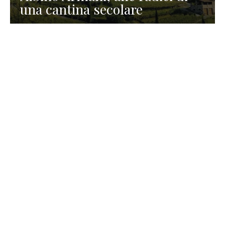
una cantina secolare
GASTRONOMIA
La redazione
23 Luglio 2026
I prodotti di Formaggi Picciau,
caseificio nei dintorni di
Cagliari in Sardegna