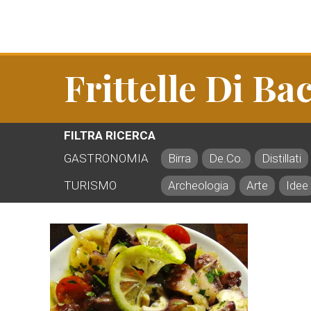
Frittelle Di Ba
FILTRA RICERCA
GASTRONOMIA
Birra
De.Co.
Distillati
TURISMO
Archeologia
Arte
Idee