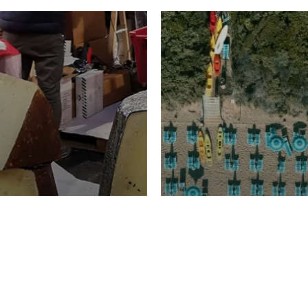
TURISMO
Domenico Liggeri
20 
2026
NOMIA
La spiaggia d
ione
23 Luglio 2026
otti di
Garden Tosca