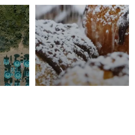
RISTORAZIONE
Luglio
Domenico Liggeri
21 Luglio
2026
el
Pasticceria La
na
Fenice a Porto San