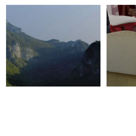
VINO
GASTRO
Domenico Liggeri
24 Luglio
2026
La redaz
I vini del Monte
I prod