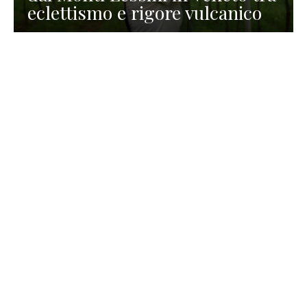
eclettismo e rigore vulcanico
TURISMO
La redazione
30 Luglio 2026
La Spiaggetta di Scanno in
Abruzzo, immersa nella
natura di un lago meraviglioso