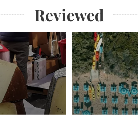
Reviewed
TURISMO
Domenico Liggeri
20 