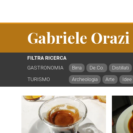
Gabriele Orazi
FILTRA RICERCA
GASTRONOMIA
Birra
De.Co.
Distillati
TURISMO
Archeologia
Arte
Idee