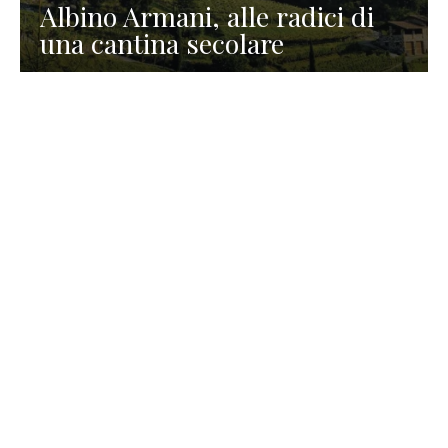
Albino Armani, alle radici di
una cantina secolare
GASTRONOMIA
La redazione
23 Luglio 2026
I prodotti di Formaggi Picciau,
caseificio nei dintorni di
Cagliari in Sardegna