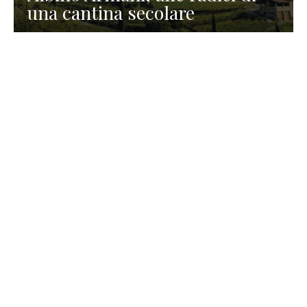
una cantina secolare
GASTRONOMIA
La redazione
23 Luglio 2026
I prodotti di Formaggi Picciau,
caseificio nei dintorni di
Cagliari in Sardegna